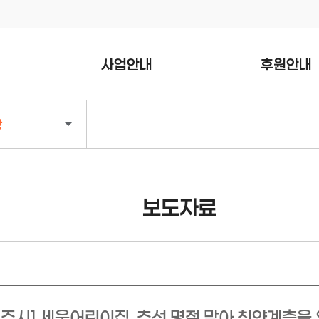
사업안내
후원안내
나눔문화 활성화 사업
희망천사
항
복지정책 조사연구 사업
백만천사
전주형 복지공백 채움사업
기부천사
사랑나눔 간병비 지원사업
천사기업
보도자료
위기·고립가구 일상회복
명예의전당
지원넷 사업
후원신청하기
복지공동체 온도플러스
지원사업
아동·청소년 사업
전주시] 세움어린이집, 추석 명절 맞아 취약계층을